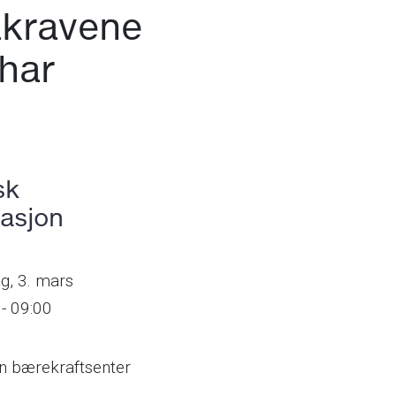
akravene
har
sk
asjon
ag,
3. mars
 - 09:00
n bærekraftsenter