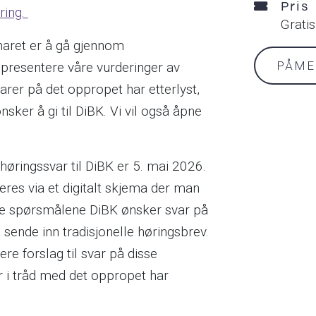
Pris
ring.
Grati
aret er å gå gjennom
PÅME
 presentere våre vurderinger av
arer på det oppropet har etterlyst,
ønsker å gi til DiBK. Vi vil også åpne
 høringssvar til DiBK er 5. mai 2026.
eres via et digitalt skjema der man
te spørsmålene DiBK ønsker svar på
 sende inn tradisjonelle høringsbrev.
ere forslag til svar på disse
i tråd med det oppropet har