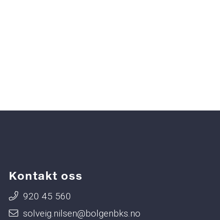
Kontakt oss
920 45 560
solveig.nilsen@bolgenbks.no