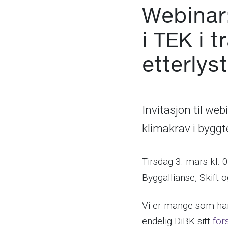
Webinar:
i TEK i 
etterlys
Invitasjon til web
klimakrav i byggt
Tirsdag 3. mars kl. 
Byggallianse, Skift o
Vi er mange som har 
endelig DiBK sitt
for