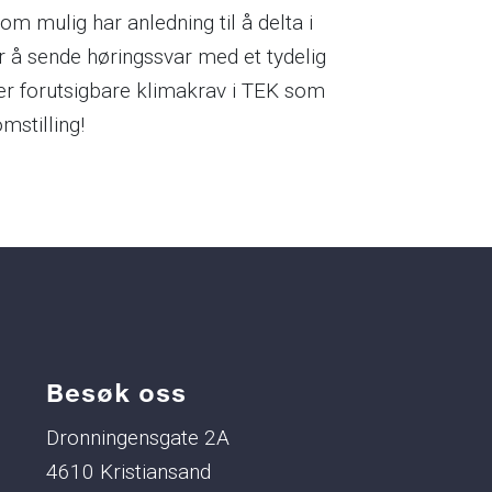
m mulig har anledning til å delta i
r å sende høringssvar med et tydelig
er forutsigbare klimakrav i TEK som
omstilling!
Besøk oss
Dronningensgate 2A
4610 Kristiansand