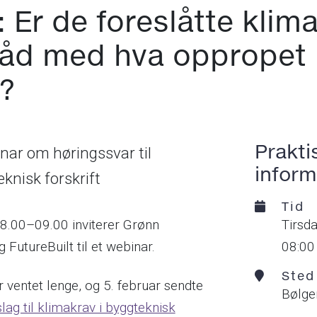
 Er de foreslåtte klim
tråd med hva oppropet 
t?
Prakti
inar om høringssvar til
inform
eknisk forskrift
Tid
08.00–09.00 inviterer Grønn
tirsd
g FutureBuilt til et webinar.
08:00
Sted
ventet lenge, og 5. februar sendte
Bølge
slag til klimakrav i byggteknisk