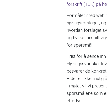
forskrift (TEK) på hø
Formålet med webin
høringsforslaget, og
hvordan forslaget sv
og hvilke innspill vi 
for spørsmål.
Frist for å sende inn
Høringssvar skal lev
besvarer de konkre
– det er ikke mulig å
I møtet vil vi present
spørsmålene som er 
etterlyst.