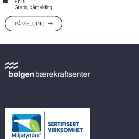
Pris
Gratis, påmelding
PÅMELDING