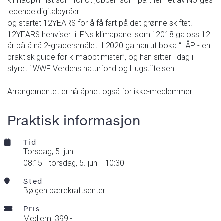
klimaoptimist som forlot jobben som partner i et av Norges
ledende digitalbyråer
og startet 12YEARS for å få fart på det grønne skiftet.
12YEARS henviser til FNs klimapanel som i 2018 ga oss 12
år på å nå 2-gradersmålet. I 2020 ga han ut boka “HÅP - en
praktisk guide for klimaoptimister”, og han sitter i dag i
styret i WWF Verdens naturfond og Hugstiftelsen.
Arrangementet er nå åpnet også for ikke-medlemmer!
Praktisk informasjon
Tid
torsdag,
5. juni
08:15 -
torsdag,
5. juni - 10:30
Sted
Bølgen bærekraftsenter
Pris
Medlem: 399,-