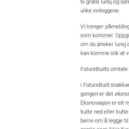
til gratis lunsj og s
ulike innleggene.
Vi trenger påmelding s
som kommer. Oppgi 
om du ønsker lunsj 
kan komme slik at v
FutureBuilts omtale
I FutureBuilt snakk
gongen er det
eksno
Eksnovasjon er eit 
kutte ned eller kutte
berre om å leggje ti