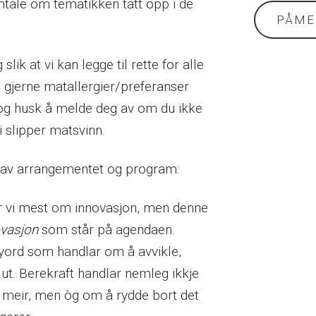
amtale om tematikken tatt opp i de
PÅME
lik at vi kan legge til rette for alle
gjerne matallergier/preferanser
og husk å melde deg av om du ikke
i slipper matsvinn.
 av arrangementet og program:
ar vi mest om innovasjon, men denne
vasjon
som står på agendaen.
nyord som handlar om å avvikle,
 ut. Berekraft handlar nemleg ikkje
l meir, men òg om å rydde bort det