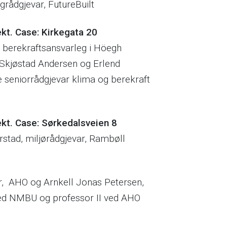
rådgjevar, FutureBuilt
ekt. Case: Kirkegata 20
, berekraftsansvarleg i Höegh
Skjøstad Andersen og Erlend
seniorrådgjevar klima og berekraft
ekt. Case: Sørkedalsveien 8
stad, miljørådgjevar, Rambøll
or, AHO og Arnkell Jonas Petersen,
ed NMBU og professor II ved AHO