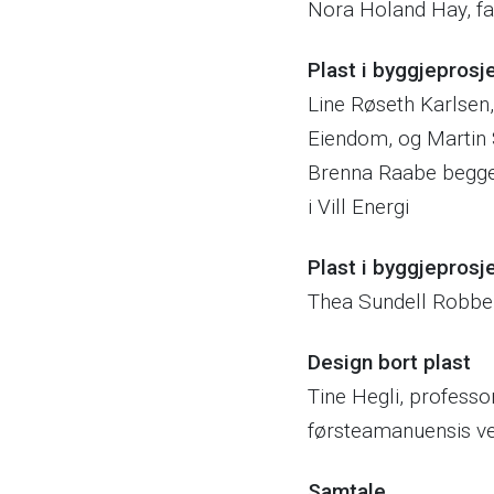
Nora Holand Hay, fag
Plast i byggjeprosj
Line Røseth Karlsen
Eiendom, og Martin 
Brenna Raabe begge 
i Vill Energi
Plast i byggjeprosj
Thea Sundell Robber
Design bort plast
Tine Hegli, profess
førsteamanuensis v
Samtale