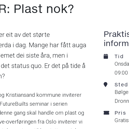
: Plast nok?
Prakti
r eit av det størte
inform
erda i dag. Mange har fått auga
lemet dei siste åra, men i
Tid
onsda
det status quo. Er det på tide å
09:00
n?
Sted
Bølge
 og Kristiansand kommune inviterer
Dronn
v FutureBuilts seminar i serien
enne gang skal handle om plast og
Pris
Grati
ve-overføringen fra Oslo inviterer vi