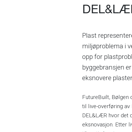
DEL&LÆR
Plast representere
miljøproblema i v
opp for plastprob
byggebransjen er 
eksnovere plaste
FutureBuilt, Bølgen
til live-overføring a
DEL&LÆR hvor det d
eksnovasjon. Etter li