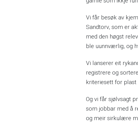
gamle som ikkje fun
Vi får besøk av kje
Sandtorv, som er ak
med den høgst relev
ble uunnværlig, og h
Vi lanserer eit rykan
registrere og sortere
kriteriesett for plast
Og vi får sjølvsagt 
som jobbar med å re
og meir sirkulære m