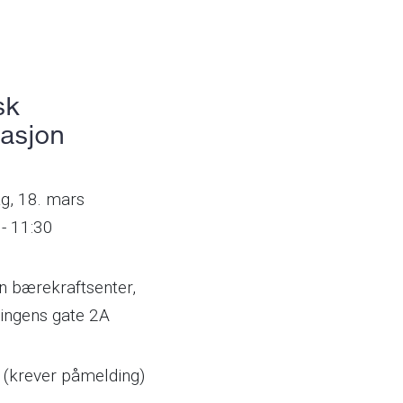
sk
asjon
g,
18. mars
 - 11:30
n bærekraftsenter,
ingens gate 2A
s (krever påmelding)