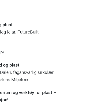
g plast
leg leiar, FutureBuilt
rv
d og plast
alen, fagansvarlig sirkulær
elens Miljøfond
terium og verktøy for plast –
sjon!