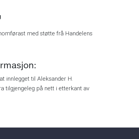
g
nomførast med støtte frå Handelens
ormasjon:
t innlegget til Aleksander H.
ra tilgjengeleg på nett i etterkant av