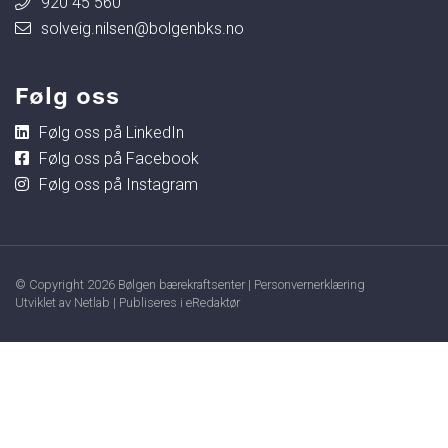
920 45 560
solveig.nilsen@bolgenbks.no
Følg oss
Følg oss på LinkedIn
Følg oss på Facebook
Følg oss på Instagram
© Copyright 2026 Bølgen bærekraftsenter |
Personvernerklæring
Utviklet av Netlab
|
Publiseres i eRedaktør